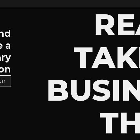
RE
and
TAK
e a
ry
on.
BUSI
 >
TH